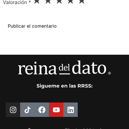
★
★
★
★
★
Valoración
*
Sigueme en las RRSS: