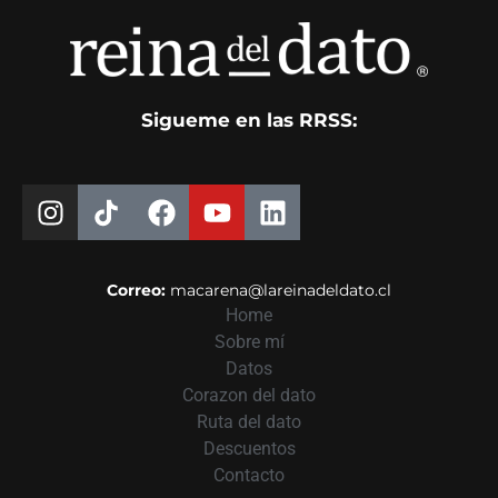
Sigueme en las RRSS:
Correo:
macarena@lareinadeldato.cl
Home
Sobre mí
Datos
Corazon del dato
Ruta del dato
Descuentos
Contacto