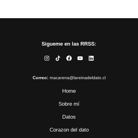
Es bueno hacerse limpieza de cutis cada cierto
tiempo y dejar tu piel en manos de gente especialista
y de confianza. Acá les comparto
Sigueme en las RRSS:
Leer datos
Correo:
macarena@lareinadeldato.cl
Home
Sobre mí
Datos
Corazon del dato