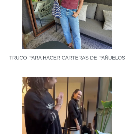
Leer datos
TRUCO PARA HACER CARTERAS DE PAÑUELOS
Seguramente todas tienen algún pañuelo en su
closet!! Atención porque con cualquiera puedes
hacer una cartera en 1 minuto. Es demasiado fácil,
sigue el
Leer datos