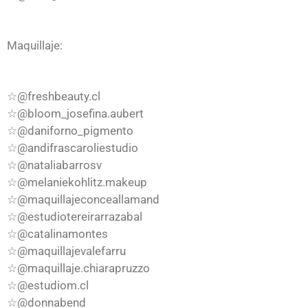
Maquillaje:
☆@freshbeauty.cl
☆@bloom_josefina.aubert
☆@daniforno_pigmento
☆@andifrascaroliestudio
☆@nataliabarrosv
☆@melaniekohlitz.makeup
☆@maquillajeconceallamand
☆@estudiotereirarrazabal
☆@catalinamontes
☆@maquillajevalefarru
☆@maquillaje.chiarapruzzo
☆@estudiom.cl
☆@donnabend