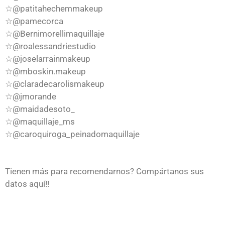
☆@patitahechemmakeup
☆@pamecorca
☆@Bernimorellimaquillaje
☆@roalessandriestudio
☆@joselarrainmakeup
☆@mboskin.makeup
☆@claradecarolismakeup
☆@jmorande
☆@maidadesoto_
☆@maquillaje_ms
☆@caroquiroga_peinadomaquillaje
Tienen más para recomendarnos? Compártanos sus
datos aquí!!