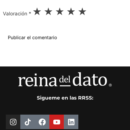
★
★
★
★
★
Valoración
*
Sigueme en las RRSS: