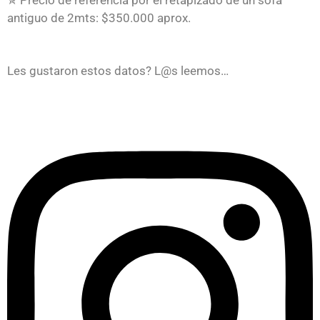
✯ Precio de referencia por el retapizado de un sofá
antiguo de 2mts: $350.000 aprox.
Les gustaron estos datos? L@s leemos…