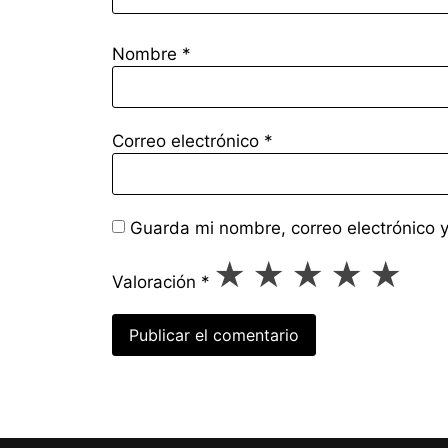
🎟 Family Fest Powered by Hasbro: una exp
interactiva con Peppa Pig, Transformers, Play-
Nombre
*
y otros personajes favoritos. En Cenco Florida.
desde $9.300.
🎟 Y si quieren ir a algún museo, les de
Correo electrónico
*
imperdibles para ir en familia:
,
@mim.museo
@mubo
.
@museotaller
Guarda mi nombre, correo electrónico 
Cuál agregarías a esta lista? Los leo en coment
★
★
★
★
★
Valoración
*