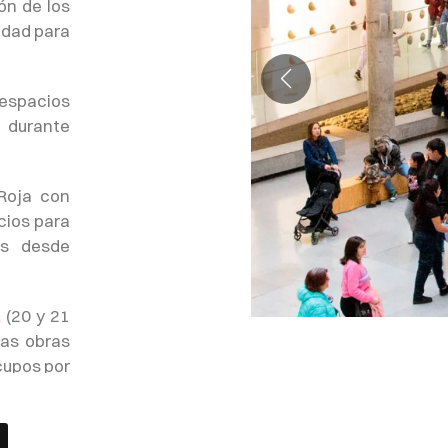
ón de los
idad para
, espacios
s durante
 Roja con
cios para
das desde
(20 y 21
a
las obras
cupos por
vacaciones