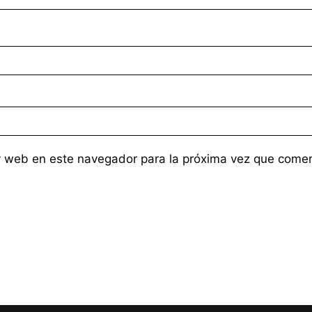
eriencia
Doh, Nerf
 Entradas
jo estos
y el
chile
y web en este navegador para la próxima vez que come
arios 💬