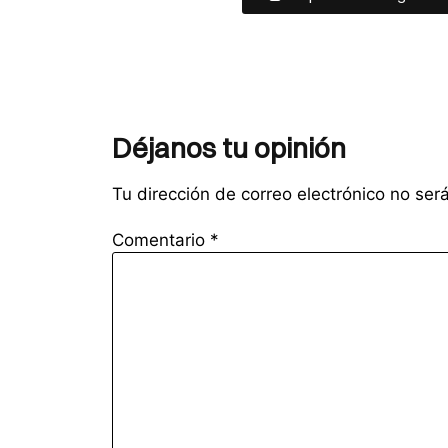
de invierno en Planetario USACH con m
inmersivos, talleres científicos, food
actividades para niños.
🎟
: vuelve la pista de hielo a
@cerogrado
Bustamante con la temática «La Cueva del 
Déjanos tu opinión
Entradas $10.000 y descuento para vecinos.
Tu dirección de correo electrónico no ser
🎟 Alicia Wonderland Experience (18 de juni
julio): espectáculo inspirado en Alicia en el P
Comentario
*
Maravillas con circo, juegos y actividades inte
Estación Mapocho. Entradas desde $15.000.
🎟 Harry Potter: La Experiencia del Bosque P
recorrido inmersivo con luces, criaturas 
experiencias interactivas inspiradas en el un
Harry Potter. Parque Quinta Normal. Entra
$19.900.