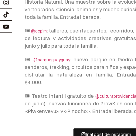
Historia Natural. Una muestra sobre la evoluci
vertebrados. Ciencia, animales y mucha curios
toda la familia. Entrada liberada.
🎟
: talleres, cuentacuentos, recorridos
@ccplm
de lectura y actividades creativas gratuita
junio y julio para toda la familia.
🎟
: nuevo parque en Piedra
@parqueguayguay
senderos, trekking, circuitos para niños y espa
disfrutar la naturaleza en familia. Entra
$4.000.
🎟 Teatro infantil gratuito de
@culturaprovidenci
de junio): nuevas funciones de ProviKids con 
«Piwkenyeyu» y «Pinocho». Entrada liberada, 
orden de llegada.
🎟
(20 de junio al 5 de julio): 
@planetariochile
Ir al post de instagram