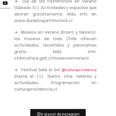
🔹 Día de los Patrimonios en Verano
(Sábado 31): Actividades y espacios que
abrirán gratuitamente. Más info en
www.diadelospatrimonios.cl
🔹 Museos en Verano (Enero y febrero):
los museos de todo Chile ofrecen
actividades, recorridos y panoramas
gratis. Más info:
chilecultura.gob.cl/museosenverano
🔹 Festival Sale el Sol
@culturaprovidencia
(hasta el 11): Teatro, cine, talleres y
actividades. Programación en
culturaprovidencia.cl.
🔹 Obra Busca del Mago de Oz
(hasta el 18): Sábados
@culturallascondes
18hrs y domingos 12hrs. Teatro Los
Ir al post de instagram