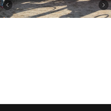
verano. Abierto todos los días de 12:00 a
20:00 hrs. Entradas entre $10.990 y
$19.990.
🔹
: Diversión asegurada!
@mampato_oficial
Pueden ir a Lo Barnechea y Las
Vizcachas. Entradas entre $11.500 y
$15.500.
🔹 Parque Bicentenario de la Infancia:
Parque gratuito con toboganes, juegos,
casas en los árboles y más. Av. Perú
1001, Recoleta.
🔹 Parque Quinta Normal y sus museos:
Además de recorrer el parque, está el
Museo de Historia Natural,
y el
.
@parquemuseoferroviario
@artequin