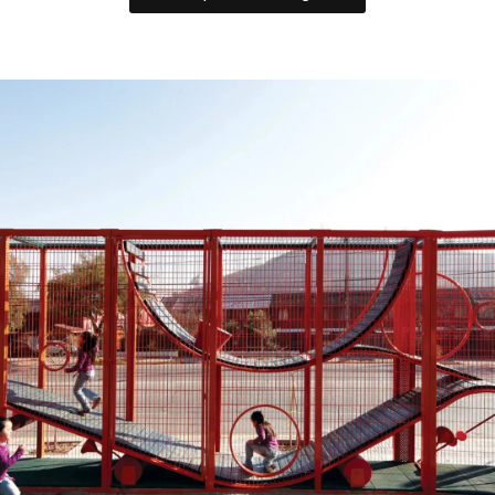
Dominicos. $5.000 general | $4.000
niños.
🔹 Aventuras Nocturnas en
@buin_zoo
(viernes y sábados): Una experiencia
mágica para recorrer el zoo de noche,
con show incluido. De 19 a 00hrs.
$11.990 a $16.990.
🔹
: Talleres para todas las
@museotaller
edades donde pueden construir
trencitos, casas para pájaros, móviles y
más.
🔹
: Además del MIM, está el
@mim.museo
M.Interactivo de la Astronomía, plazas,
jardines y laboratorios. $7.500 a $8.500.
🔹
: Un imperdible del
@fantasilandia.oficial