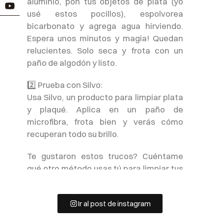
aluminio, pon tus objetos de plata (yo
usé estos pocillos), espolvorea
bicarbonato y agrega agua hirviendo.
Espera unos minutos y magia! Quedan
relucientes. Solo seca y frota con un
paño de algodón y listo.
2️⃣ Prueba con Silvo:
Usa Silvo, un producto para limpiar plata
y plaqué. Aplica en un paño de
microfibra, frota bien y verás cómo
recuperan todo su brillo.
Te gustaron estos trucos? Cuéntame
qué otro método usas tú para limpiar tus
cosas de plata…
Ir al post de instagram