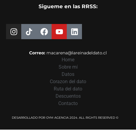
Sigueme en las RRSS:
Correo:
macarena@lareinadeldato.cl
Home
Sobre mí
Datos
Corazon del dato
Ruta del dato
Descuentos
Contacto
DESARROLLADO POR OYM AGENCIA 2024. ALL RIGHTS RESERVED ©