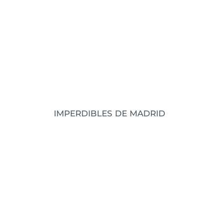
datos que
Leer datos
IMPERDIBLES DE MADRID
Madrid es de esas ciudades a las siempre vas a
querer volver aunque sea un ratito,
independiente de las veces que hayas ido. Es