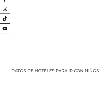
DATOS DE HOTELES PARA IR CON NIÑOS
Ahora que se acercan las vacaciones les dejo
algunos lugares ideales para escaparse en
familia! Hay datos fuera como dentro de Chile,