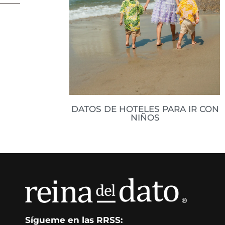
DATOS DE HOTELES PARA IR CON
NIÑOS
Ahora que se acercan las vacaciones
les dejo algunos lugares ideales
para escaparse en familia! Hay datos
fuera como dentro de Chile, datos
que
Leer datos
Sígueme en las RRSS: