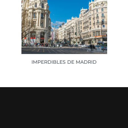
IMPERDIBLES DE MADRID
Madrid es de esas ciudades a las
siempre vas a querer volver aunque
sea un ratito, independiente de las
veces que hayas ido. Es
Leer datos