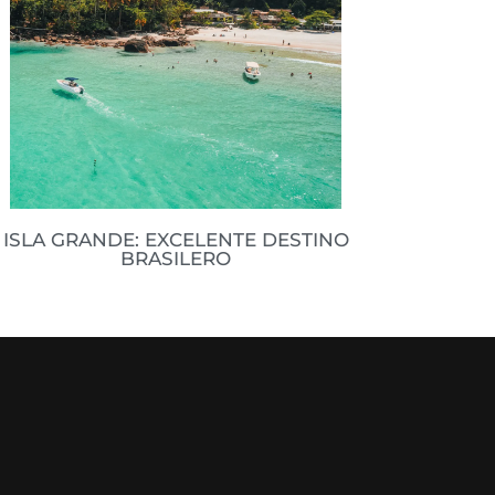
ISLA GRANDE: EXCELENTE DESTINO
BRASILERO
Todavía no se terminan las
vacaciones y nunca es tarde para
poder viajar y disfrutar del verano.
Acá te dejo unos datos buenísimos
de
Leer datos